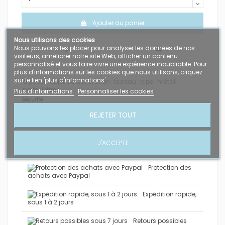
Ajouter au panier
Nous utilisons des cookies
Nous pouvons les placer pour analyser les données de nos
visiteurs, améliorer notre site Web, afficher un contenu
personnalisé et vous faire vivre une expérience inoubliable. Pour
plus d'informations sur les cookies que nous utilisons, cliquez
sur le lien 'plus d'informations'.
à poser
objet de décoration
bureau
pipe
métal
porte-lettres
Plus d'informations
Personnaliser les cookies
Sécurité
Paiements 100% sécurisés
REJETER TOUT
J'ACCEPTE
Protection des
achats avec Paypal
Expédition rapide,
sous 1 à 2 jours
Retours possibles