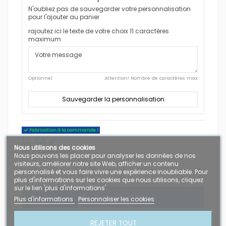
N'oubliez pas de sauvegarder votre personnalisation
pour l'ajouter au panier
rajoutez ici le texte de votre choix 11 caractères
maximum
Optionnel
Attention! Nombre de caractères max
Sauvegarder la personnalisation
Fabrication à la commande !
16,50 €
Nous utilisons des cookies
TTC
4-5 jours environ
Nous pouvons les placer pour analyser les données de nos
visiteurs, améliorer notre site Web, afficher un contenu
personnalisé et vous faire vivre une expérience inoubliable. Pour
plus d'informations sur les cookies que nous utilisons, cliquez
sur le lien 'plus d'informations'.
Ajouter au panier
Plus d'informations
Personnaliser les cookies
REJETER TOUT