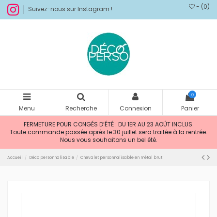
- (
0
)
Suivez-nous sur Instagram !
0
Menu
Recherche
Connexion
Panier
FERMETURE POUR CONGÉS D’ÉTÉ : DU 1ER AU 23 AOÛT INCLUS.
Toute commande passée après le 30 juillet sera traitée à la rentrée.
Nous vous souhaitons un bel été.
Accueil
Déco personnalisable
Chevalet personnalisable en métal brut