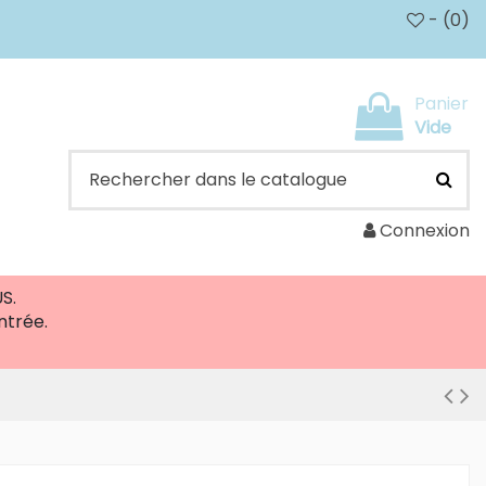
- (
0
)
Panier
Vide
Connexion
S.
ntrée.