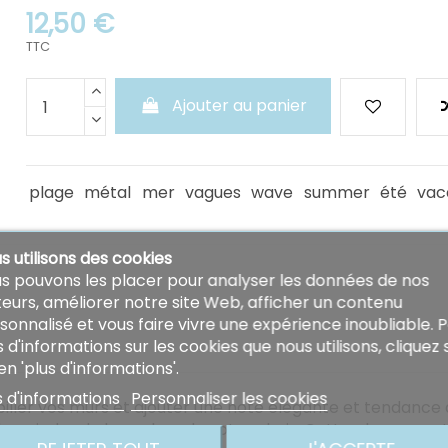
12,50 €
TTC
Ajouter au panier
plage
métal
mer
vagues
wave
summer
été
vac
s utilisons des cookies
s pouvons les placer pour analyser les données de nos
iteurs, améliorer notre site Web, afficher un contenu
sonnalisé et vous faire vivre une expérience inoubliable. 
s d'informations sur les cookies que nous utilisons, cliquez 
ien 'plus d'informations'.
s d'informations
Personnaliser les cookies
ller vos murs et ajouter une note élégante et tendance à 
 la peindre de la couleur de votre choix. Cette plaque peu