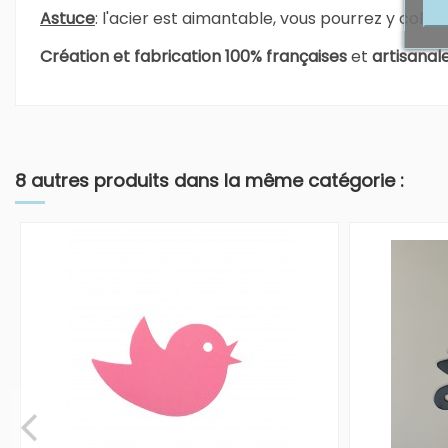
Astuce
: l'acier est aimantable, vous pourrez y coll
Création et fabrication 100% françaises
et
artisanal
Référence
APC185
Pas d'avis
En stock
2 Produits
8 autres produits dans la même catégorie :