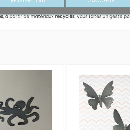
REJETER TOUT
J'ACCEPTE
er tous vos magnets, photos et pense-bêtes.
es
, à partir de matériaux
recyclés
. Vous faites un geste po