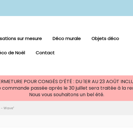
isations sur mesure
Déco murale
Objets déco
éco de Noël
Contact
ERMETURE POUR CONGÉS D’ÉTÉ : DU 1ER AU 23 AOÛT INCLU
 commande passée après le 30 juillet sera traitée à la re
Nous vous souhaitons un bel été.
 - Wave"