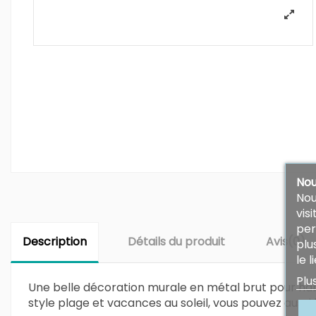
Nou
Nou
vis
per
Description
Détails du produit
Avis
(0)
plu
le l
Plu
Une belle décoration murale en métal brut pour habi
style plage et vacances au soleil, vous pouvez aussi